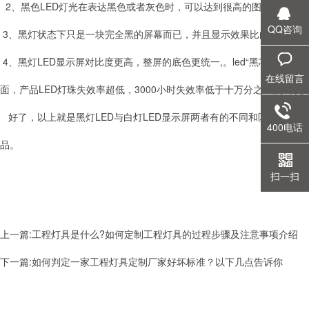
2、黑色LED灯光在表达黑色或者灰色时，可以达到很高的图像逼真度
QQ咨询
3、黑灯状态下只是一块完全黑的屏幕而已，并且显示效果比白灯好，白灯
4、黑灯LED显示屏对比度更高，整屏的底色更统一,。led“黑芯”系
在线留言
面，产品LED灯珠失效率超低，3000小时失效率低于十万分之五;灯珠光
好了，以上就是黑灯LED与白灯LED显示屏两者有的不同和区别，希望对
400电话
品。
扫一扫
上一篇:工程灯具是什么?如何定制工程灯具的过程步骤及注意事项介绍
下一篇:如何判定一家工程灯具定制厂家好坏标准？以下几点告诉你