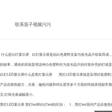
图像、动画、行情、视频、录像信号等各种信息的显示屏幕。
图文显示屏可与计算机同步显示汉字、英文文本和图形;视频显示屏采用微型计算机进行
联系茄子视频污污
录像、电视、VCD节目以及现场实况。LED显示屏显示画面色彩鲜艳，立体感强
行、工业企业管理和其它公共场所。
什么是白灯显示屏 白灯显示屏是由白色塑料支架与发光晶片组装而成，由
的效果，通俗的讲就是用这种白色塑料作为发光晶片的封装外壳的灯就是白灯了
白灯LED显示屏什么是黑灯显示屏 黑灯LED显示屏就是采用封装塑料支架为黑色的L
产品在散热能力，光衰，偏色问题和对比度等多个方面的性能表现较常规型
五;灯珠光衰减幅度小。
黑灯LED显示屏 黑灯led和白灯led的区别： 1、黑灯led系列产