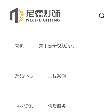
茄子视频污污,茄子视频免费下载,茄
首页
关于茄子视频污污
黑灯LED与
时间：201
产品中心
工程案例
导读：LED显示屏越来越多应用到人们的日常生活中，广泛应用于车站、码头、机场
人来讲，黑灯LED和白灯LED显示屏两者的不同和差别在哪里，是不知道的
企业资讯
售后服务
emitting diode ，发光二极管的英文缩写，简称LED